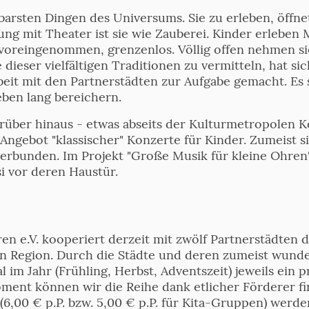
arsten Dingen des Universums. Sie zu erleben, öffnet
ung mit Theater ist sie wie Zauberei. Kinder erleben
oreingenommen, grenzenlos. Völlig offen nehmen sie a
e dieser vielfältigen Traditionen zu vermitteln, hat s
it mit den Partnerstädten zur Aufgabe gemacht. Es so
eben lang bereichern.
rüber hinaus - etwas abseits der Kulturmetropolen K
 Angebot "klassischer" Konzerte für Kinder. Zumeist 
erbunden. Im Projekt "Große Musik für kleine Ohren"
i vor deren Haustür.
n e.V. kooperiert derzeit mit zwölf Partnerstädten d
en Region. Durch die Städte und deren zumeist wund
 im Jahr (Frühling, Herbst, Adventszeit) jeweils ein 
oment können wir die Reihe dank etlicher Förderer f
(6,00 € p.P. bzw. 5,00 € p.P. für Kita-Gruppen) werden