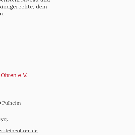
 kindgerechte, dem
ln.
e Ohren e.V.
9 Pulheim
9573
erkleineohren.de