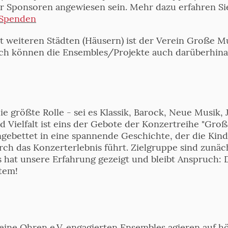
 Sponsoren angewiesen sein. Mehr dazu erfahren Sie
Spenden
 weiteren Städten (Häusern) ist der Verein Große Mus
lich können die Ensembles/Projekte auch darüberhin
die größte Rolle - sei es Klassik, Barock, Neue Musik,
 Vielfalt ist eins der Gebote der Konzertreihe "Groß
ingebettet in eine spannende Geschichte, der die Kind
rch das Konzerterlebnis führt. Zielgruppe sind zunäc
 hat unsere Erfahrung gezeigt und bleibt Anspruch: 
tem!
eine Ohren e.V. engagierten Ensembles agieren auf 